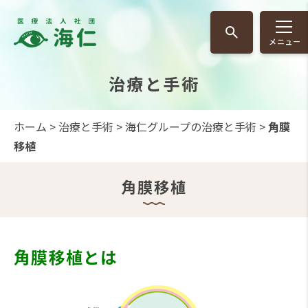
グ
本
ロ
フ
ロ
文
ー
ッ
メニュー
ー
へ
カ
タ
バ
ル
ー
治療と手術
ル
ナ
へ
ナ
ビ
ビ
ゲ
ホーム
>
治療と手術
>
海仁グループの治療と手術
>
角膜
ゲ
ー
移植
ー
シ
シ
ョ
角膜移植
ョ
ン
ン
へ
へ
角膜移植とは